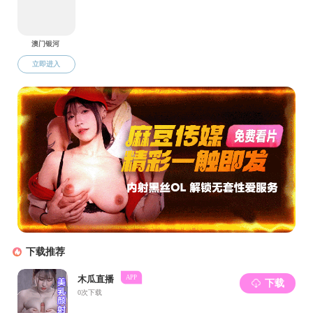
上传：吴鹤群（学工办）
上一条
：
《笃学》第4期
【打印
浙江科